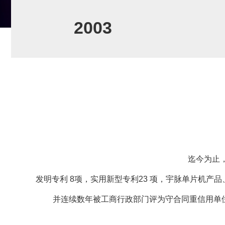
钣金攻丝模块。升降桌控
2003
美誉度。
迄今为止，
发明专利 8项，实用新型专利23 项，宇脉单片机
并连续数年被工商行政部门评为守合同重信用单位