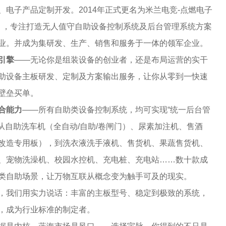
、电子产品定制开发。
2014
年正式更名为米兰电竞-点燃电子
想 ，专注打造无人值守自助设备
控制系统及后台管理系统方案
业。并成为集研发、生产、销售和服务于一体的领军企业。
引擎
——无论你是组装设备的创业者，还是布局运营的实干
助设备主板研发、定制及方案输出服务，让你从零到一快速
壁垒买单。
合能力
——所有自助类设备控制系统，均可实现“统一后台管
从自助洗车机（全自动
/
自助
/
卷闸门）、尿素加注机、售酒
改造专用板），到洗衣液洗手液机、售货机、果蔬售货机、
、宠物洗澡机、校园水控机、充电桩、充电站……数十款成
类自助场景，让万物互联从概念变为触手可及的现实。
，我们用实力说话：丰富的主板型号、稳定到极致的系统，
，成为行业标准的制定者。