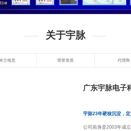
关于宇脉
米兰电竞
荣誉资质
代理商
广东宇脉电子
宇脉23年硬核沉淀，
公司前身是
2003
年成立