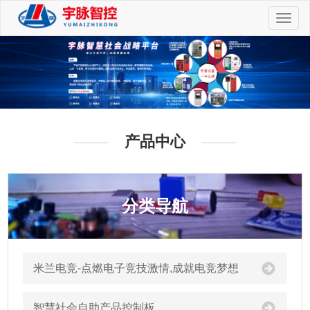
切
换
导
航
产品中心
分类导航
米兰电竞-点燃电子竞技激情,成就电竞梦想
智慧社会自助产品控制板