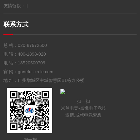
友情链接： |
联系方式
总 机：
020-87572500
电 话：
400-1898-020
电 话：
18520500709
官 网：gonefullcircle.com
地 址：广州增城区中城智慧园B1栋办公楼
扫一扫
米兰电竞-点燃电子竞技
激情,成就电竞梦想
扫一扫