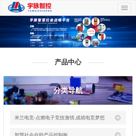
切
换
导
航
产品中心
分类导航
米兰电竞-点燃电子竞技激情,成就电竞梦想
智慧社会自助产品控制板