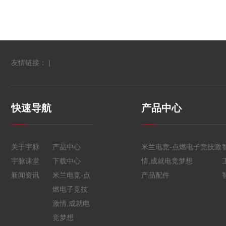
友情链接： |
快速导航
产品中心
关于宇脉
产品中心
米兰电竞-点燃电子竞技激
宇脉课堂
下载中心
情,成就电竞梦想
新闻资讯
米兰电竞-点
产品配件
燃电子竞技
激情,成就电
竞梦想