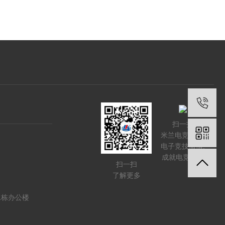
扫一扫
米兰电竞-点燃
电子竞技激情,
成就电竞梦想
扫一扫
了解更多
1栋办公楼