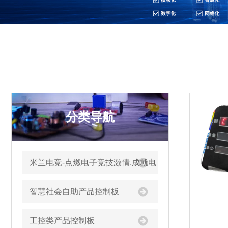
分类导航
米兰电竞-点燃电子竞技激情,成就电
竞梦想
智慧社会自助产品控制板
工控类产品控制板