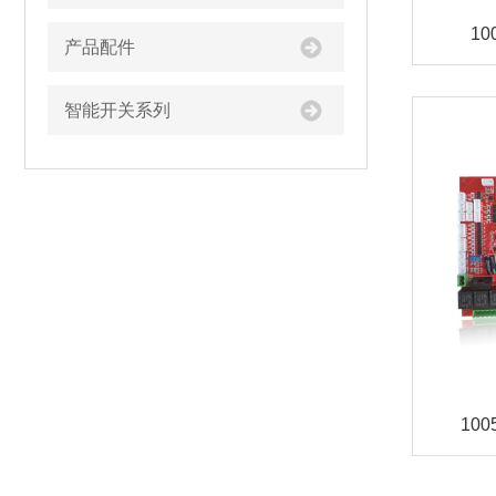
1
产品配件
智能开关系列
10