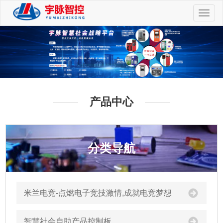
切
换
导
航
产品中心
分类导航
米兰电竞-点燃电子竞技激情,成就电竞梦想
智慧社会自助产品控制板