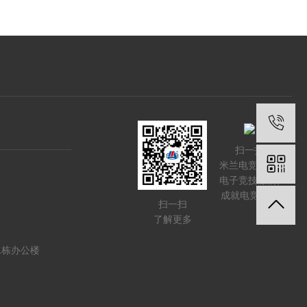
扫一扫
米兰电竞-点燃
电子竞技激情,
成就电竞梦想
扫一扫
了解更多
1栋办公楼