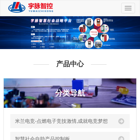
切
换
导
航
产品中心
分类导航
米兰电竞-点燃电子竞技激情,成就电竞梦想
智慧社会自助产品控制板