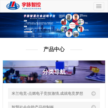
切
换
导
航
产品中心
分类导航
米兰电竞-点燃电子竞技激情,成就电竞梦想
智慧社会自助产品控制板