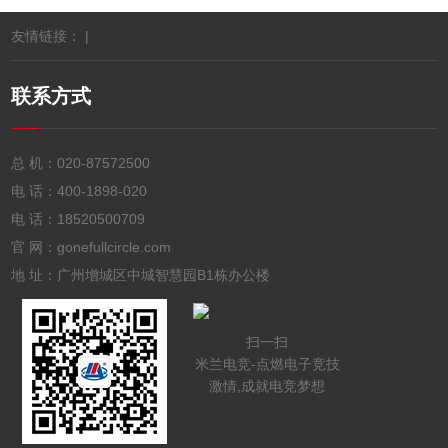
友情链接： |
联系方式
总 机：
020-87572500
电 话：
400-1898-020
电 话：
18520500709
官 网：gonefullcircle.com
地 址：广州增城区中城智慧园B1栋办公楼
扫一扫
米兰电竞-点燃电子竞技
激情,成就电竞梦想