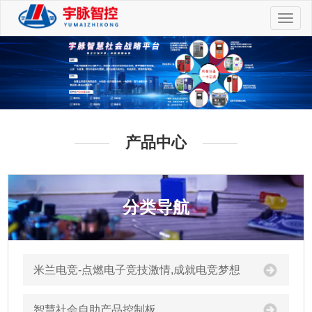
切
换
导
航
产品中心
分类导航
米兰电竞-点燃电子竞技激情,成就电竞梦想
智慧社会自助产品控制板