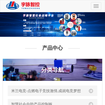
切
换
导
航
产品中心
分类导航
米兰电竞-点燃电子竞技激情,成就电竞梦想
智慧社会自助产品控制板