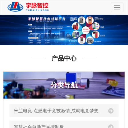
切
换
导
航
产品中心
分类导航
米兰电竞-点燃电子竞技激情,成就电竞梦想
智慧社会自助产品控制板