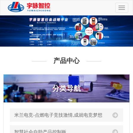
切
换
导
航
产品中心
分类导航
米兰电竞-点燃电子竞技激情,成就电竞梦想
智慧社会自助产品控制板