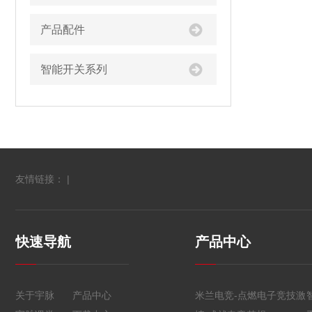
产品配件
智能开关系列
友情链接： |
快速导航
产品中心
关于宇脉
产品中心
米兰电竞-点燃电子竞技激