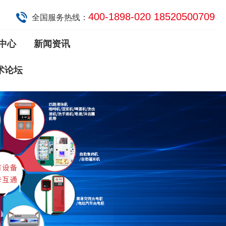
400-1898-020 18520500709
全国服务热线：
中心
新闻资讯
术论坛