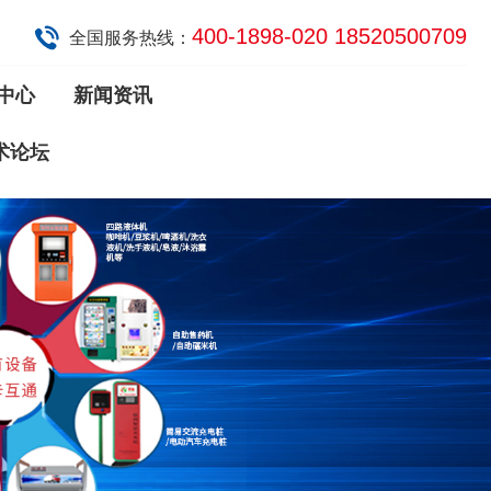
400-1898-020 18520500709
全国服务热线：
中心
新闻资讯
术论坛