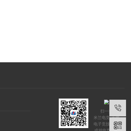
扫一扫
米兰电竞-点燃
电子竞技激情,
成就电竞梦想