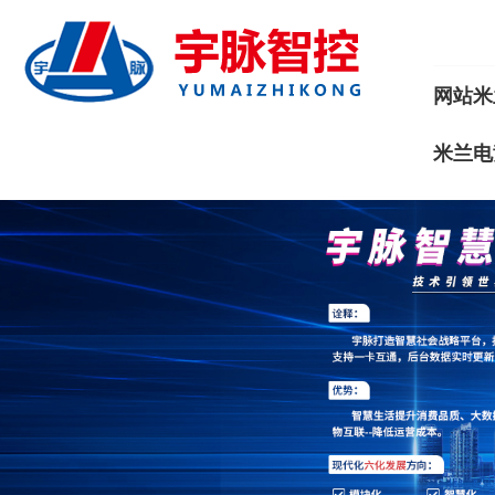
网站米
米兰电