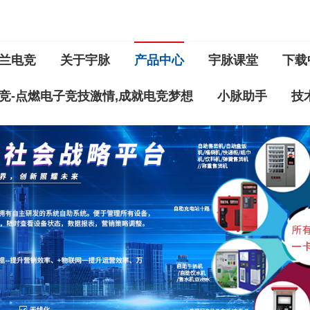
兰电竞
关于宇脉
产品中心
宇脉课堂
下载
竞-点燃电子竞技激情,成就电竞梦想
小脉助手
技