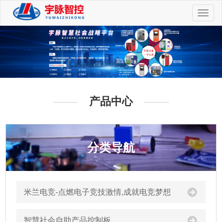
切
换
导
航
产品中心
分类导航
米兰电竞-点燃电子竞技激情,成就电竞梦想
智慧社会自助产品控制板