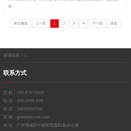
来，
米兰电竞
上一页
1
2
3
4
下一页
末页
友情链接： |
联系方式
总 机：
020-87572500
电 话：
400-1898-020
电 话：
18520500709
官 网：gonefullcircle.com
地 址：广州增城区中城智慧园B1栋办公楼