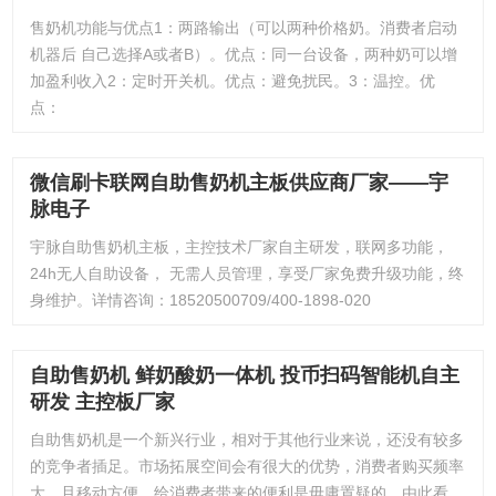
售奶机功能与优点1：两路输出（可以两种价格奶。消费者启动
机器后 自己选择A或者B）。优点：同一台设备，两种奶可以增
加盈利收入2：定时开关机。优点：避免扰民。3：温控。优
点：
微信刷卡联网自助售奶机主板供应商厂家——宇
脉电子
宇脉自助售奶机主板，主控技术厂家自主研发，联网多功能，
24h无人自助设备， 无需人员管理，享受厂家免费升级功能，终
身维护。详情咨询：18520500709/400-1898-020
自助售奶机 鲜奶酸奶一体机 投币扫码智能机自主
研发 主控板厂家
自助售奶机是一个新兴行业，相对于其他行业来说，还没有较多
的竞争者插足。市场拓展空间会有很大的优势，消费者购买频率
大，且移动方便，给消费者带来的便利是毋庸置疑的。由此看