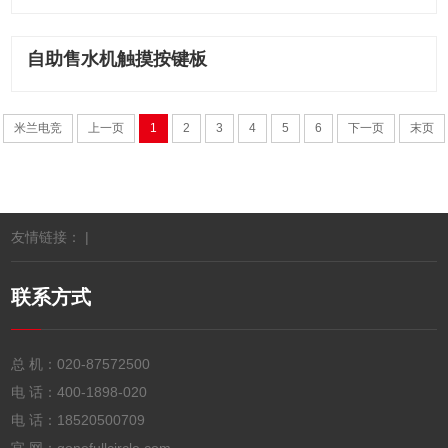
自助售水机触摸按键板
米兰电竞
上一页
1
2
3
4
5
6
下一页
末页
友情链接： |
联系方式
总 机：
020-87572500
电 话：
400-1898-020
电 话：
18520500709