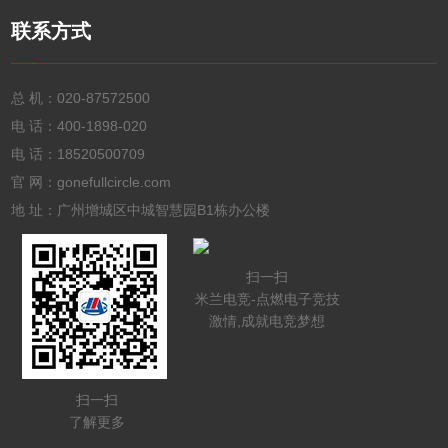
联系方式
总 机：
020-87572500
电 话：
400-1898-020
电 话：
18520500709
官 网：gonefullcircle.com
地 址：广州增城区中城智慧园B1栋办公楼
扫一扫
米兰电竞-点燃电子竞技
激情,成就电竞梦想
扫一扫
了解更多