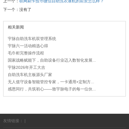
上一个：
联网刷卡投币微信自助洗衣液机的前景怎么样？
下一个：没有了
相关新闻
宇脉自助洗车机双管理系统
宇脉六一活动精选心得
毛巾柜完整操作流程
国家战略赋能下，自助设备行业迈入数智化发展...
宇脉2026年开工大吉
自助洗车机主板源头厂家
无人值守设备智能管控专家，一卡通用+定制方...
感恩同行，共筑初心——致宇脉电子的每一位伙...
友情链接： |