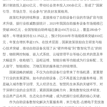
累计财政投入超
亿元，带动社会资本投入
余亿元，形成了“国家
62
200
引导、市场主导、社会参与”的良好发展格局。
政策红利的持续释放，直接推动了自助设备行业的市场扩容与技
术升级。据行业权威数据统计，
年我国自助服务设备市场规模已
2025
突破
亿元，全国智能自助终端总量达
万台以上，覆盖
余个
380
450
280
城市，年增速保持在
以上，预计到
年市场规模将突破
亿
12.3%
2030
650
元，年复合增长率超
。在技术层面，国家政策鼓励自主研发与核
11%
心技术突破，推动自助设备实现了从“硬件终端”到“数智化节点”的转
型，物联网控制板、嵌入式系统、云端管理平台等核心技术的普及率
大幅提升，收枪锁门、远程运维、智能分账等功能成为行业标配，无
人值守、智能感知、万物互联的服务能力持续增强。
国家战略的赋能，不仅为自助设备行业带来了市场机遇，更重塑
了行业的发展逻辑。如今的自助设备，已不再是孤立的服务终端，而
是融入城市数字治理、无人经济生态、智慧民生体系的关键环节。对
于深耕行业的企业而言，紧跟国家战略方向，聚焦数智化技术研发、
全品类产品布局、生态化合作构建，成为把握行业机遇的核心关键。
作为自助设备数智化解决方案服务商，米兰电竞-点燃电子竞技激