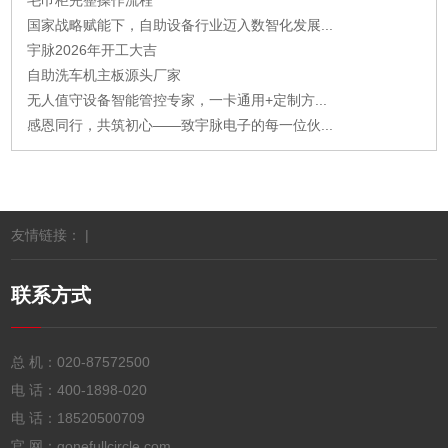
毛巾柜完整操作流程
国家战略赋能下，自助设备行业迈入数智化发展...
宇脉2026年开工大吉
自助洗车机主板源头厂家
无人值守设备智能管控专家，一卡通用+定制方...
感恩同行，共筑初心——致宇脉电子的每一位伙...
友情链接： |
联系方式
总 机：
020-87572500
电 话：
400-1898-020
电 话：
18520500709
官 网：gonefullcircle.com