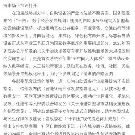
海市场正加速打开。
在顶层战略规划中，自助设备的产业地位被不断夯实。国务院发
布的《
“十四五”数字经济发展规划》明确将自助服务终端纳入新型基
础设施建设范畴，提出推动其在公共服务、商业零售、交通出行等领
域的普及应用，并向智能化、集成化、绿色化方向升级，标志着自助
设备正式从商业工具跃升为国家数字底座的重要组成部分。
年国
2025
务院办公厅印发的《关于加快场景培育和开放推动新场景大规模应用
的实施意见》，更是首次系统性部署“全空间无人体系”，将自助设备
纳入数字经济、人工智能新赛道，鼓励其在政务、物流、社区、民生
等场景开展规模化应用，为行业发展划定了清晰的战略蓝图。
各部委配套政策的落地，进一步为自助设备行业发展提供了实操
指引。工信部发布的《智能终端产业发展指导意见》，从技术标准、
数据安全、互联互通等维度提出具体要求，推动行业标准化、规范化
发展；住建部等六部委联合印发的《关于推进新型城市基础设施建设
的指导意见》，明确鼓励部署多功能集成式自助终端，助力智慧城市
与民生保障体系建设；发改委在《
“十四五”现代流通体系规划》中，
提出支持智慧商圈、社区自助终端下沉，补齐城乡商业设施短板。截
至
年底，全国已有
个省级行政区出台自助设备领域专项政策，
2024
28