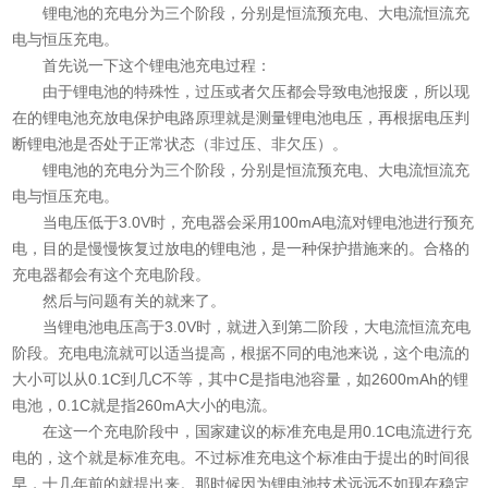
锂电池的充电分为三个阶段，分别是恒流预充电、大电流恒流充
电与恒压充电。
首先说一下这个锂电池充电过程：
由于锂电池的特殊性，过压或者欠压都会导致电池报废，所以现
在的锂电池充放电保护电路原理就是测量锂电池电压，再根据电压判
断锂电池是否处于正常状态（非过压、非欠压）。
锂电池的充电分为三个阶段，分别是恒流预充电、大电流恒流充
电与恒压充电。
当电压低于3.0V时，充电器会采用100mA电流对锂电池进行预充
电，目的是慢慢恢复过放电的锂电池，是一种保护措施来的。合格的
充电器都会有这个充电阶段。
然后与问题有关的就来了。
当锂电池电压高于3.0V时，就进入到第二阶段，大电流恒流充电
阶段。充电电流就可以适当提高，根据不同的电池来说，这个电流的
大小可以从0.1C到几C不等，其中C是指电池容量，如2600mAh的锂
电池，0.1C就是指260mA大小的电流。
在这一个充电阶段中，国家建议的标准充电是用0.1C电流进行充
电的，这个就是标准充电。不过标准充电这个标准由于提出的时间很
早，十几年前的就提出来。那时候因为锂电池技术远远不如现在稳定