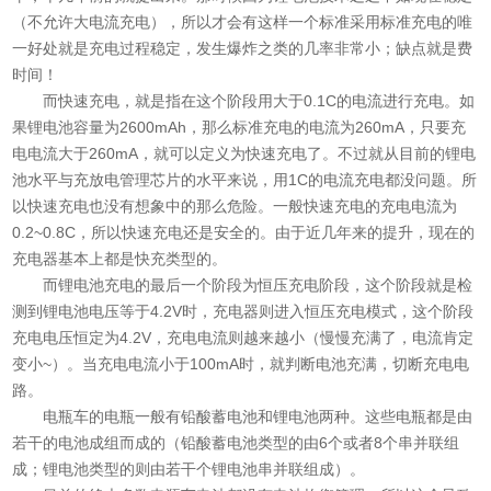
（不允许大电流充电），所以才会有这样一个标准采用标准充电的唯
一好处就是充电过程稳定，发生爆炸之类的几率非常小；缺点就是费
时间！
而快速充电，就是指在这个阶段用大于0.1C的电流进行充电。如
果锂电池容量为2600mAh，那么标准充电的电流为260mA，只要充
电电流大于260mA，就可以定义为快速充电了。不过就从目前的锂电
池水平与充放电管理芯片的水平来说，用1C的电流充电都没问题。所
以快速充电也没有想象中的那么危险。一般快速充电的充电电流为
0.2~0.8C，所以快速充电还是安全的。由于近几年来的提升，现在的
充电器基本上都是快充类型的。
而锂电池充电的最后一个阶段为恒压充电阶段，这个阶段就是检
测到锂电池电压等于4.2V时，充电器则进入恒压充电模式，这个阶段
充电电压恒定为4.2V，充电电流则越来越小（慢慢充满了，电流肯定
变小~）。当充电电流小于100mA时，就判断电池充满，切断充电电
路。
电瓶车的电瓶一般有铅酸蓄电池和锂电池两种。这些电瓶都是由
若干的电池成组而成的（铅酸蓄电池类型的由6个或者8个串并联组
成；锂电池类型的则由若干个锂电池串并联组成）。