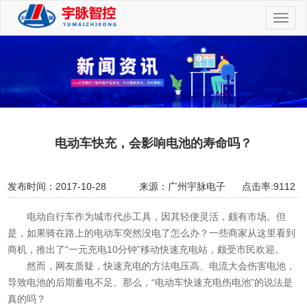
切
换
导
航
电动车快充，会影响电池的寿命吗？
发布时间：2017-10-28
来源：广州宇脉电子
点击率:9112
电动自行车作为城市代步工具，因其轻便灵活，颇有市场。但
是，如果骑在路上的电动车突然没电了怎么办？一些商家从这里看到
商机，推出了“一元充电10分钟”移动快速充电站，颇受市民欢迎。
然而，网友质疑，快速充电的方法电压高、电流大会伤害电池，
导致电池的后期蓄电不足。那么，“电动车快速充电伤电池”的说法是
真的吗？