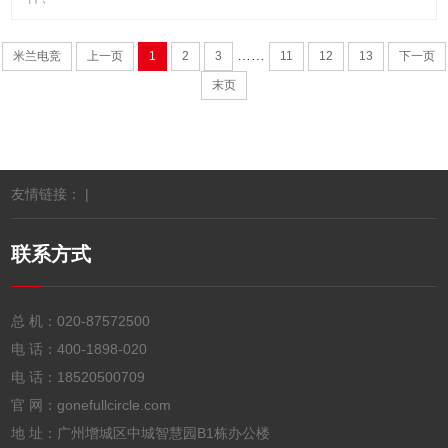
……
米兰电竞
上一页
1
2
3
11
12
13
下一页
末页
友情链接： |
联系方式
总 机：
020-87572500
电 话：
400-1898-020
电 话：
18520500709
官 网：gonefullcircle.com
地 址：广州增城区中城智慧园B1栋办公楼