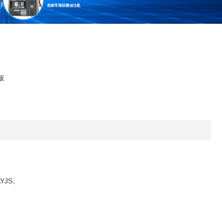
板
JS、