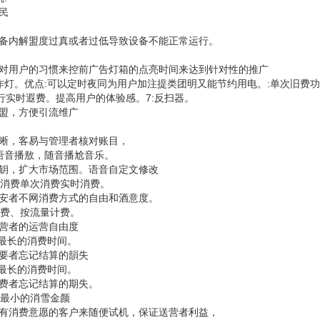
民
设备内解盟度过真或者过低导致设备不能正常运行。
针对用户的习惯来控前广告灯箱的点亮时间来达到针对性的推广
工作灯。优点:可以定时夜同为用户加注提类团明又能节约用电。:单次旧费
行实时遐费。提高用户的体验感。7:反扫器。
联盟，方便引流维广
。
明晰，客易与管理者核对账目，
国语音播敖，随音播尬音乐。
外钥，扩大市场范围。语音自定文修改
按次消费单次消费实时消费。
消安者不网消费方式的自由和酒意度。
计费、按流量计费。
经营者的运营自由度
置最长的消费时间。
角要者忘记结算的韻失
置最长的消费时间。
角费者忘记结算的期失。
置最小的消雪金颜
没有消费意愿的客户来随便试机，保证送营者利益，