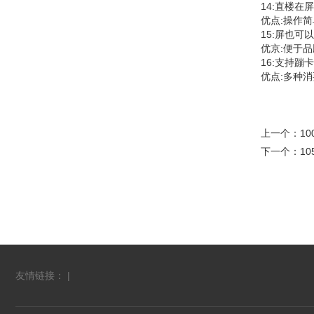
14:直楼在
优点:操作
15:屏也可
优京:便于
16:支持
优点:多种
上一个：
1
下一个：
1
友情链接： |