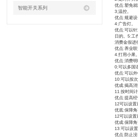
优点:塑免就
智能开关系列
3;温控。
优点:规避
4:广告灯。
优点:可以
日的。5:
消费金假进
优点:养业
4.打用小果
优点:消费
0;可以多
优点:可以
10:可以
优成:揭高
11:按时间
优点:提高
12可以设
优底:保障
12可以设
优成:保障
13:可以设
优点:防止