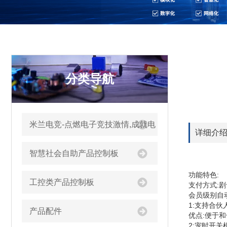
分类导航
米兰电竞-点燃电子竞技激情,成就电
详细介
竞梦想
智慧社会自助产品控制板
功能特色:
工控类产品控制板
支付方式:
会员级别自
1:支持合伙
产品配件
优点:便于
2:宠时开关机