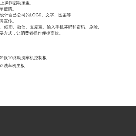
屏上操作启动按里、
简单便情。
以设计自己公司的LOG0、文字、围案等
品牌宣传。
蹦卡、纸币、微信、支度宝、输入手机芬码和密码、刷脸,
消要方式，让消费者操作便捷高效。
009款10路助洗车机控制板
052洗车机主板