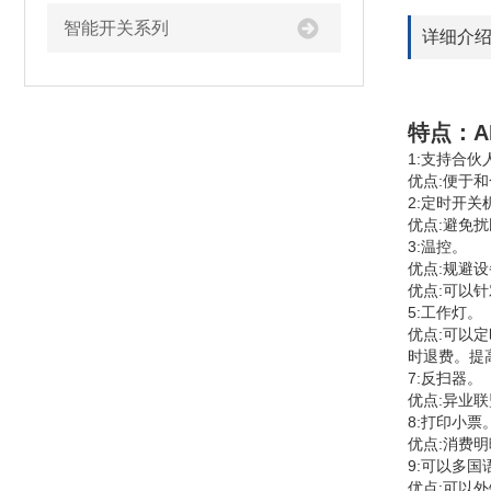
智能开关系列
详细介
特点：A
1:支持合伙
优点:便于
2:定时开关
优点:避免
3:温控。
优点:规避
优点:可以
5:工作灯。
优点:可以
时退费。提
7:反扫器。
优点:异业
8:打印小票
优点:消费
9:可以多
优点:可以