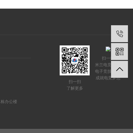
扫一扫
米兰电竞-点燃
电子竞技激情,
成就电竞梦想
扫一扫
了解更多
1栋办公楼