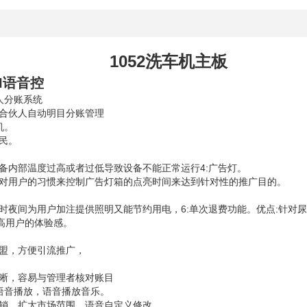
绍
1052洗车机主板
I语音控
人分账系统
和合伙人自动明目分账管理
机。
扰民。
设备内部温度过高或者过低导致设备不能正常运行4:广告灯。
针对用户的习惯来控制广告灯箱的点亮时间来达到针对性的推广目的。
定时夜间为用户加注提供照明又能节约用电，6:单次退费功能。优点:针
高用户的体验感。
联盟，方便引流推广，
。
明晰，容易与管理者核对账目
国语音播放，语音播放音乐。
外销，扩大市场范围。语音自定义修改