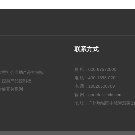
联系方式
总 机：
020-87572500
智慧社会自助产品控制板
电 话：
400-1898-020
工控类产品控制板
电 话：
18520500709
智能开关系列
官 网：gonefullcircle.com
地 址：广州增城区中城智慧园B