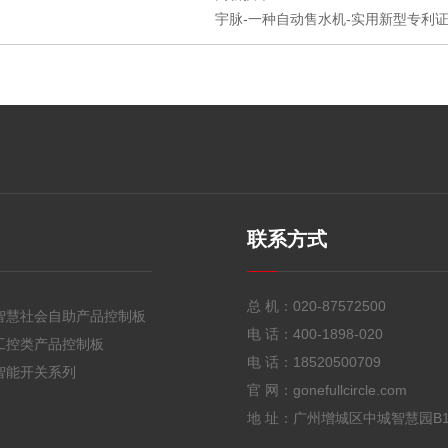
宇脉-一种自动售水机-实用新型专利证书
联系方式
总 机：
020-87572500
智慧社会自助产品控制板
电 话：
400-1898-020
工控类产品控制板
电 话：
18520500709
智能开关系列
官 网：gonefullcircle.com
地 址：广州增城区中城智慧园B