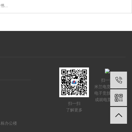
...
扫一扫
米兰电竞-点燃
电子竞技激情,
成就电竞梦想
扫一扫
了解更多
1栋办公楼