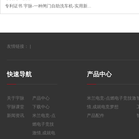
专利证书 宇脉-一种闸门自助洗车机-实用新...
友情链接： |
快速导航
产品中心
关于宇脉
产品中心
米兰电竞-点燃电子竞技激
宇脉课堂
下载中心
情,成就电竞梦想
新闻资讯
米兰电竞-点
产品配件
燃电子竞技
激情,成就电