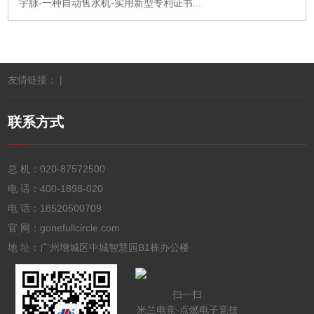
宇脉-一种自动售水机-实用新型专利证书...
友情链接： |
联系方式
总 机：
020-87572500
电 话：
400-1898-020
电 话：
18520500709
官 网：gonefullcircle.com
地 址：广州增城区中城智慧园B1栋办公楼
扫一扫
米兰电竞-点燃电子竞技