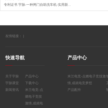
专利证书 宇脉-一种闸门自助洗车机-实用新...
友情链接： |
快速导航
产品中心
关于宇脉
产品中心
米兰电竞-点燃电子竞技激
宇脉课堂
下载中心
情,成就电竞梦想
新闻资讯
米兰电竞-点
产品配件
燃电子竞技
激情,成就电