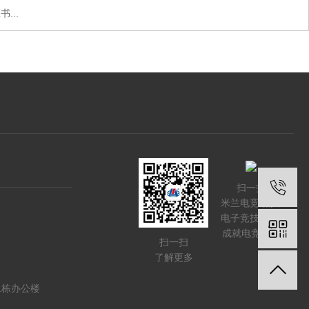
...
扫一扫
米兰电竞-点燃
电子竞技激情,
成就电竞梦想
扫一扫
了解更多
1栋办公楼