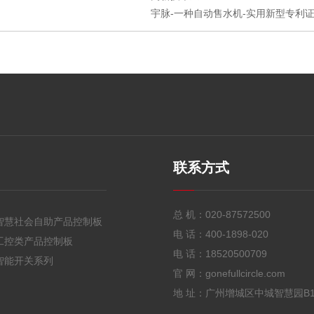
宇脉-一种自动售水机-实用新型专利证书
联系方式
总 机：
020-87572500
智慧社会自助产品控制板
电 话：
400-1898-020
工控类产品控制板
电 话：
18520500709
智能开关系列
官 网：gonefullcircle.com
地 址：广州增城区中城智慧园B