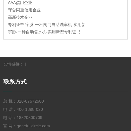
AAA信用企业
守合同重信用企业
高新技术企业
专利证书 宇脉-一种闸门自助洗车机-实用新...
宇脉-一种自动售水机-实用新型专利证书...
友情链接： |
联系方式
总 机：
020-87572500
电 话：
400-1898-020
电 话：
18520500709
官 网：gonefullcircle.com