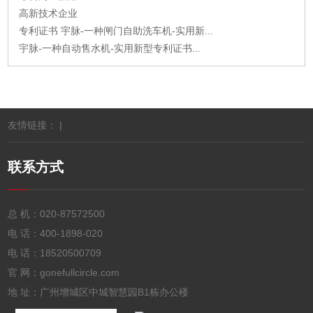
高新技术企业
专利证书 宇脉-一种闸门自助洗车机-实用新...
宇脉-一种自动售水机-实用新型专利证书...
友情链接： |
联系方式
总 机：
020-87572500
电 话：
400-1898-020
电 话：
18520500709
官 网：gonefullcircle.com
地 址：广州增城区中城智慧园B1栋办公楼