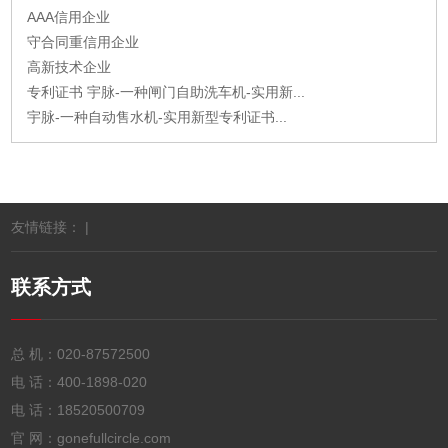
AAA信用企业
守合同重信用企业
高新技术企业
专利证书 宇脉-一种闸门自助洗车机-实用新...
宇脉-一种自动售水机-实用新型专利证书...
友情链接： |
联系方式
总 机：
020-87572500
电 话：
400-1898-020
电 话：
18520500709
官 网：gonefullcircle.com