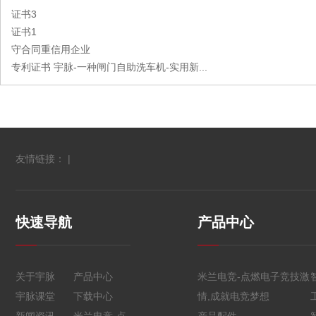
证书3
证书1
守合同重信用企业
专利证书 宇脉-一种闸门自助洗车机-实用新...
友情链接： |
快速导航
产品中心
关于宇脉
产品中心
米兰电竞-点燃电子竞技激
宇脉课堂
下载中心
情,成就电竞梦想