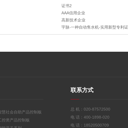
证书2
AAA信用企业
高新技术企业
宇脉-一种自动售水机-实用新型专利证书
联系方式
总 机：
020-87572500
智慧社会自助产品控制板
电 话：
400-1898-020
工控类产品控制板
电 话：
18520500709