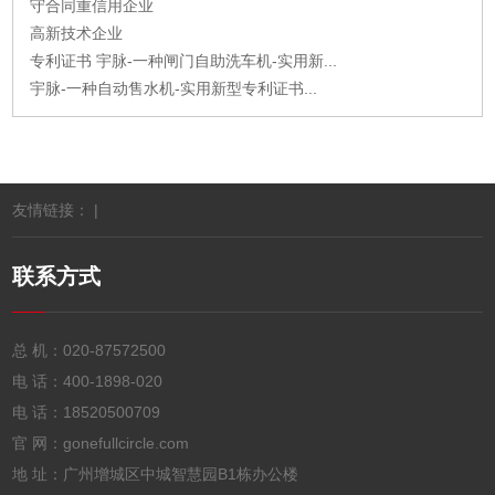
守合同重信用企业
高新技术企业
专利证书 宇脉-一种闸门自助洗车机-实用新...
宇脉-一种自动售水机-实用新型专利证书...
友情链接： |
联系方式
总 机：
020-87572500
电 话：
400-1898-020
电 话：
18520500709
官 网：gonefullcircle.com
地 址：广州增城区中城智慧园B1栋办公楼