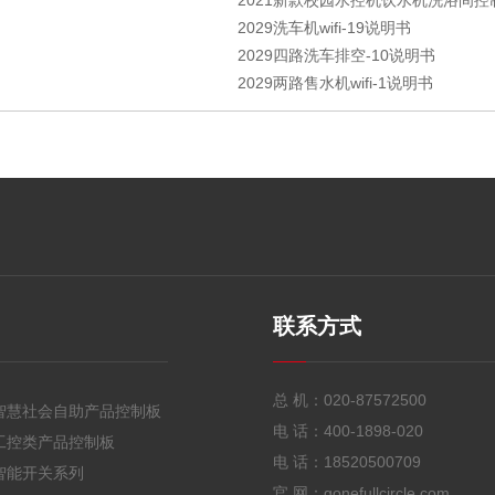
2021新款校园水控机饮水机洗浴间控制
2029洗车机wifi-19说明书
2029四路洗车排空-10说明书
2029两路售水机wifi-1说明书
联系方式
总 机：
020-87572500
智慧社会自助产品控制板
电 话：
400-1898-020
工控类产品控制板
电 话：
18520500709
智能开关系列
官 网：gonefullcircle.com