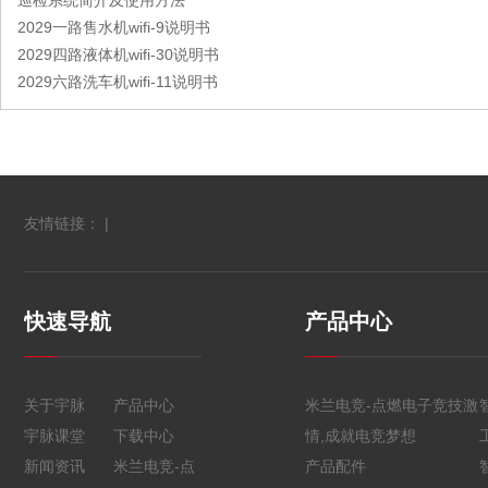
巡检系统简介及使用方法
2029一路售水机wifi-9说明书
2029四路液体机wifi-30说明书
2029六路洗车机wifi-11说明书
友情链接： |
快速导航
产品中心
关于宇脉
产品中心
米兰电竞-点燃电子竞技激
宇脉课堂
下载中心
情,成就电竞梦想
新闻资讯
米兰电竞-点
产品配件