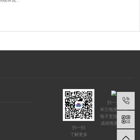
模块说...
扫一扫
米兰电竞-点燃
电子竞技激情,
成就电竞梦想
扫一扫
了解更多