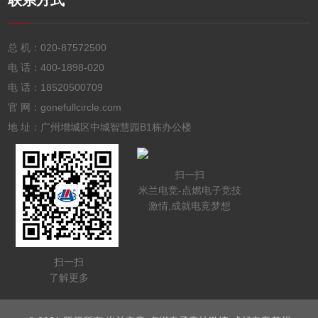
联系方式
总 机：
020-87572500
电 话：
400-1898-020
电 话：
18520500709
官 网：gonefullcircle.com
地 址：广州增城区中城智慧园B1栋办公楼
扫一扫
米兰电竞-点燃电子竞技
激情,成就电竞梦想
扫一扫
了解更多