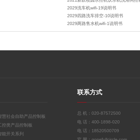
2021新款校园水控机饮水机洗浴间控制
2029洗车机wifi-19说明书
2029四路洗车排空-10说明书
2029两路售水机wifi-1说明书
联系方式
总 机：
020-87572500
智慧社会自助产品控制板
电 话：
400-1898-020
工控类产品控制板
电 话：
18520500709
智能开关系列
官 网：gonefullcircle.com