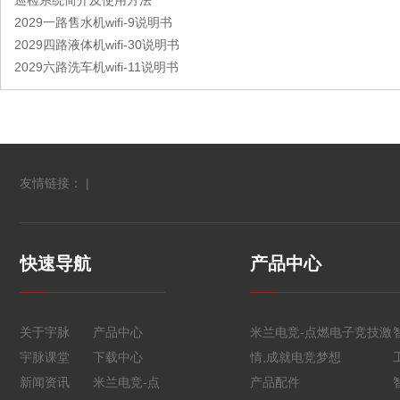
巡检系统简介及使用方法
2029一路售水机wifi-9说明书
2029四路液体机wifi-30说明书
2029六路洗车机wifi-11说明书
友情链接： |
快速导航
产品中心
关于宇脉
产品中心
米兰电竞-点燃电子竞技激
宇脉课堂
下载中心
情,成就电竞梦想
新闻资讯
米兰电竞-点
产品配件