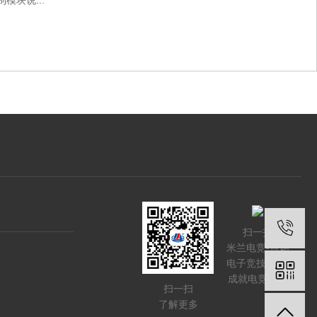
模块说...
扫一扫
米兰电竞-点燃
电子竞技激情,
成就电竞梦想
扫一扫
了解更多