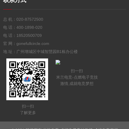
联系方式
总 机：
020-87572500
电 话：
400-1898-020
电 话：
18520500709
官 网：gonefullcircle.com
地 址：广州增城区中城智慧园B1栋办公楼
扫一扫
米兰电竞-点燃电子竞技
激情,成就电竞梦想
扫一扫
了解更多