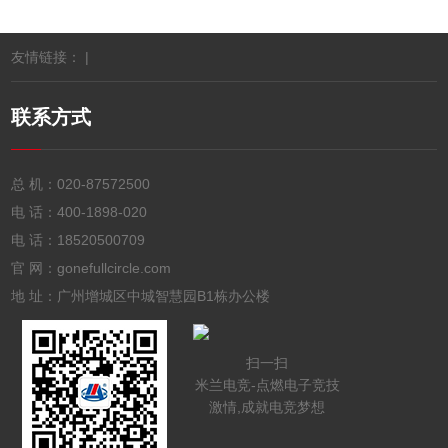
友情链接： |
联系方式
总 机：
020-87572500
电 话：
400-1898-020
电 话：
18520500709
官 网：gonefullcircle.com
地 址：广州增城区中城智慧园B1栋办公楼
扫一扫
米兰电竞-点燃电子竞技
激情,成就电竞梦想