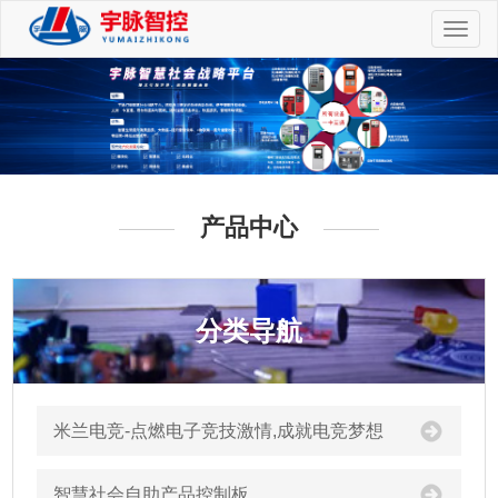
切
换
导
航
产品中心
分类导航
米兰电竞-点燃电子竞技激情,成就电竞梦想
智慧社会自助产品控制板