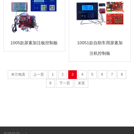
1005款尿素加注板控制板
10051款自助车用尿素加
注机控制板
米兰电竞
上一页
1
2
3
4
5
6
7
8
9
下一页
末页
友情链接： |