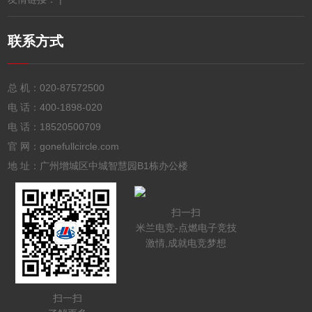
联系方式
总 机：
020-87572500
电 话：
400-1898-020
电 话：
18520500709
官 网：gonefullcircle.com
地 址：广州增城区中城智慧园B1栋办公楼
扫一扫
米兰电竞-点燃电子竞技
激情,成就电竞梦想
扫一扫