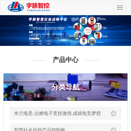
切
换
导
航
产品中心
分类导航
米兰电竞-点燃电子竞技激情,成就电竞梦想
智慧社会自助产品控制板