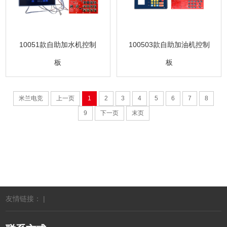
10051款自助加水机控制
100503款自助加油机控制
板
板
米兰电竞
上一页
1
2
3
4
5
6
7
8
9
下一页
末页
友情链接： |