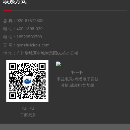
联系方式
总 机：
020-87572500
电 话：
400-1898-020
电 话：
18520500709
官 网：gonefullcircle.com
地 址：广州增城区中城智慧园B1栋办公楼
扫一扫
米兰电竞-点燃电子竞技
激情,成就电竞梦想
扫一扫
了解更多